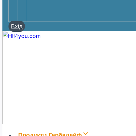
Вхід
Продукти Гербалайф