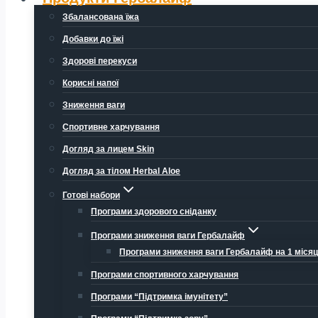
Збалансована їжа
Добавки до їжі
Здорові перекуси
Корисні напої
Зниження ваги
Спортивне харчування
Догляд за лицем Skin
Догляд за тілом Herbal Aloe
Готові набори
Програми здорового сніданку
Програми зниження ваги Гербалайф
Програми зниження ваги Гербалайф на 1 міся
Програми спортивного харчування
Програми “Підтримка імунітету”