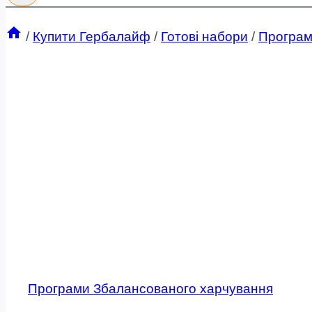
/
Купити Гербалайф
/
Готові набори
/
Програм
Програми Збалансованого харчування