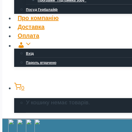
Програми “Підтримка зору”
Посуд Гербалайф
Про компанію
Доставка
Оплата
Обліковий
запис
Вхід
Пароль втрачено
0
У кошику немає товарів.