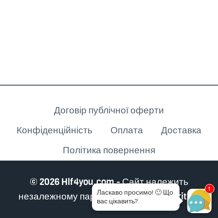
Клієнту
Договір публічної оферти
Конфіденційність
Оплата
Доставка
Політика повернення
© 2026 Hlf4you.com - Сайт належить
1
Ласкаво просимо!
🙂
Що
незалежному партнеру Herbalife Nutrition
вас цікавить?