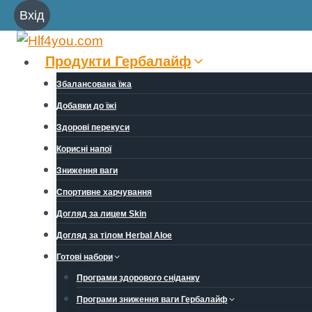
Перейти
Вхід
до
вмісту
Продукти Гербалайф
Збалансована їжа
Добавки до їжі
Здорові перекуси
Корисні напої
Зниження ваги
Спортивне харчування
Догляд за лицем Skin
Догляд за тілом Herbal Aloe
Готові набори
Програми здорового сніданку
Програми зниження ваги Гербалайф