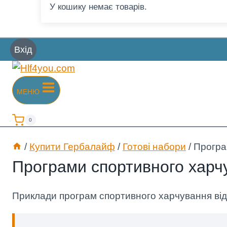
У кошику немає товарів.
Вхід
МЕНЮ
0
/
Купити Гербалайф
/
Готові набори
/
Програ
Програми спортивного харч
Приклади програм спортивного харчування ві