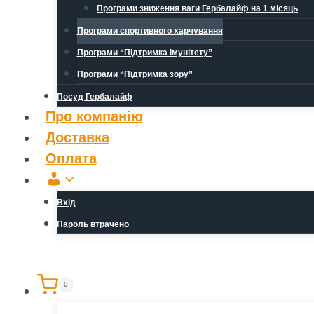
Програми зниження ваги Гербалайф на 1 місяць
Програми спортивного харчування
Програми “Підтримка імунітету”
Програми “Підтримка зору”
Посуд Гербалайф
Про компанію
Доставка
Оплата
Обліковий
запис
Вхід
Пароль втрачено
0