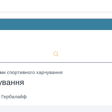
ми спортивного харчування
ування
д Гербалайф