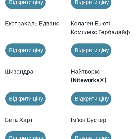
Відкрити ціну
Відкрити ціну
Новинка!
ЕкстраКаль Едванс
Колаген Бьюті
Комплекс Гербалайф
Відкрити ціну
Відкрити ціну
Шизандра
Найтворкс
(Niteworks®)
Відкрити ціну
Відкрити ціну
Бета Харт
Ім’юн Бустер
Відкрити ціну
Відкрити ціну