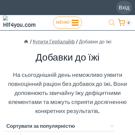
Перейти
Вхід
до
вмісту
МЕНЮ
0
/
Купити Гербалайф
/
Добавки до їжі
Добавки до їжі
На сьогоднішній день неможливо уявити
повноцінний раціон без добавок до їжі. Вони
доповнюють звичайну їжу дефіцитними
елементами та можуть сприяти досягненню
конкретних результатів.