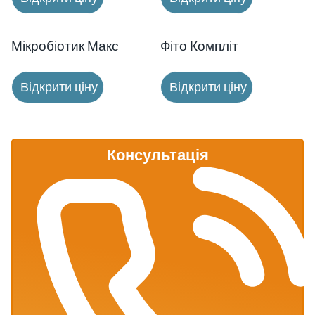
Новинка!
Мікробіотик Макс
Фіто Компліт
Відкрити ціну
Відкрити ціну
Консультація