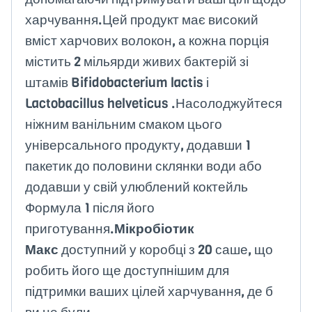
харчування.Цей продукт має високий
вміст харчових волокон, а кожна порція
містить 2 мільярди живих бактерій зі
штамів Bifidobacterium lactis і
Lactobacillus helveticus .Насолоджуйтеся
ніжним ванільним смаком цього
універсального продукту, додавши 1
пакетик до половини склянки води або
додавши у свій улюблений коктейль
Формула 1 після його
приготування.
Мікробіотик
Макс
доступний у коробці з 20 саше, що
робить його ще доступнішим для
підтримки ваших цілей харчування, де б