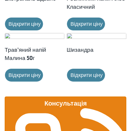
Класичний
Відкрити ціну
Відкрити ціну
Трав’яний напій
Шизандра
Малина 50г
Відкрити ціну
Відкрити ціну
Консультація