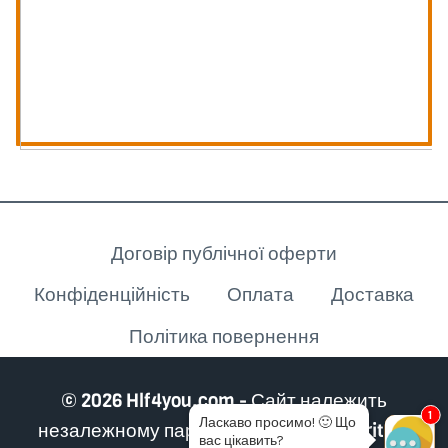
Клієнту
Договір публічної оферти
Конфіденційність
Оплата
Доставка
Політика повернення
© 2026 Hlf4you.com - Сайт належить
1
Ласкаво просимо!
🙂
Що
незалежному партнеру Herbalife Nutrition
вас цікавить?