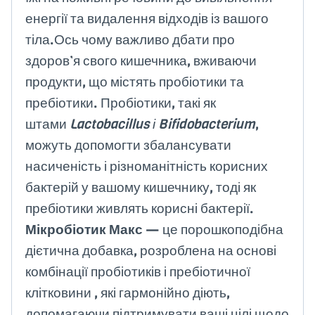
енергії та видалення відходів із вашого
тіла.Ось чому важливо дбати про
здоров’я свого кишечника, вживаючи
продукти, що містять пробіотики та
пребіотики. Пробіотики, такі як
штами
Lactobacillus і Bifidobacterium
,
можуть допомогти збалансувати
насиченість і різноманітність корисних
бактерій у вашому кишечнику, тоді як
пребіотики живлять корисні бактерії.
Мікробіотик Макс
— це порошкоподібна
дієтична добавка, розроблена на основі
комбінації пробіотиків і пребіотичної
клітковини , які гармонійно діють,
допомагаючи підтримувати ваші цілі щодо