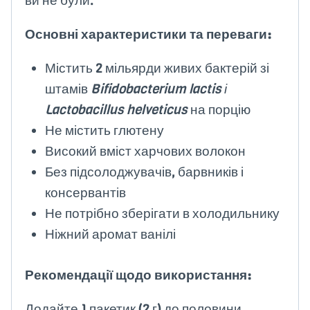
ви не були.
Основні характеристики та переваги:
Містить 2 мільярди живих бактерій зі
штамів
Bifidobacterium lactis і
Lactobacillus helveticus
на порцію
Не містить глютену
Високий вміст харчових волокон
Без підсолоджувачів, барвників і
консервантів
Не потрібно зберігати в холодильнику
Ніжний аромат ванілі
Рекомендації щодо використання:
Додайте 1 пакетик (2 г) до половини