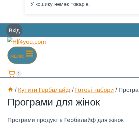
У кошику немає товарів.
Вхід
МЕНЮ
0
/
Купити Гербалайф
/
Готові набори
/
Програ
Програми для жінок
Програми продуктів Гербалайф для жінок