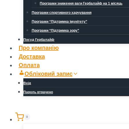
Програми зниження ваги Гербалайф на 1 місяць
Програми спортивного харчування
Програми “Підтримка імунітету”
Програми “Підтримка зору”
Посуд Гербалайф
Про компанію
Доставка
Оплата
Обліковий запис
Вхід
Пароль втрачено
0