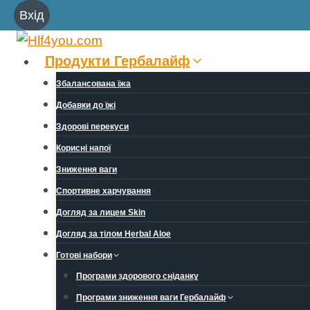
Перейти
Вхід
до
вмісту
Продукти Гербалайф
Збалансована їжа
Добавки до їжі
Здорові перекуси
Корисні напої
Зниження ваги
Спортивне харчування
Догляд за лицем Skin
Догляд за тілом Herbal Aloe
Готові набори
Програми здорового сніданку
Програми зниження ваги Гербалайф