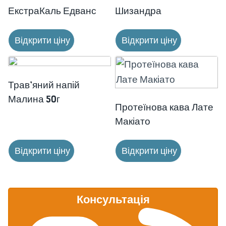
ЕкстраКаль Едванс
Шизандра
Відкрити ціну
Відкрити ціну
Трав’яний напій
Малина 50г
Протеїнова кава Лате
Макіато
Відкрити ціну
Відкрити ціну
Консультація