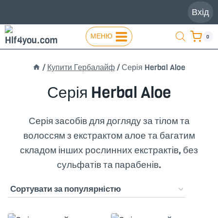
Перейти
Вхід
до
вмісту
МЕНЮ
0
/
Купити Гербалайф
/
Серія Herbal Aloe
Серія Herbal Aloe
Серія засобів для догляду за тілом та
волоссям з екстрактом алое та багатим
складом інших рослинних екстрактів, без
сульфатів та парабенів.