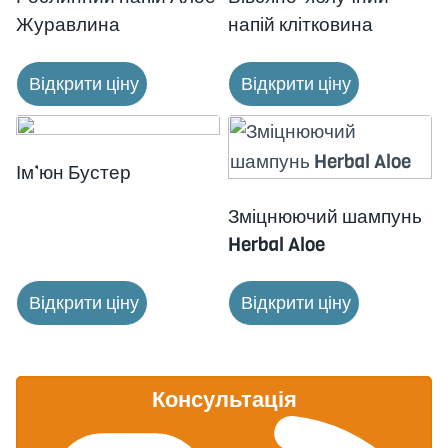
Журавлина
напій клітковина
Відкрити ціну
Відкрити ціну
Ім’юн Бустер
Зміцнюючий шампунь
Herbal Aloe
Відкрити ціну
Відкрити ціну
Консультація