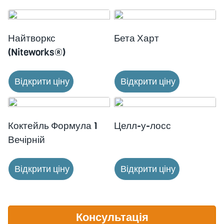
Найтворкс
Бета Харт
(Niteworks®)
Відкрити ціну
Відкрити ціну
Коктейль Формула 1
Целл-у-лосс
Вечірній
Відкрити ціну
Відкрити ціну
Консультація