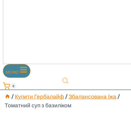
МЕНЮ
0
/
Купити Гербалайф
/
Збалансована їжа
/
Томатний суп з базиліком