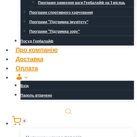
Програми зниження ваги Гербалайф на 1 місяць
Програми спортивного харчування
Програми “Підтримка імунітету”
Програми “Підтримка зору”
Посуд Гербалайф
Про компанію
Доставка
Оплата
Обліковий
запис
Вхід
Пароль втрачено
0