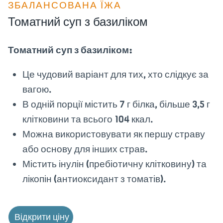
ЗБАЛАНСОВАНА ЇЖА
Томатний суп з базиліком
Томатний суп з базиліком:
Це чудовий варіант для тих, хто слідкує за
вагою.
В одній порції містить 7 г білка, більше 3,5 г
клітковини та всього 104 ккал.
Можна використовувати як першу страву
або основу для інших страв.
Містить інулін (пребіотичну клітковину) та
лікопін (антиоксидант з томатів).
Відкрити ціну