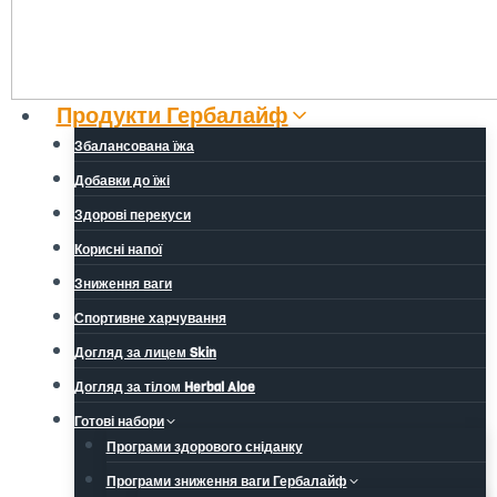
Продукти Гербалайф
Збалансована їжа
Добавки до їжі
Здорові перекуси
Корисні напої
Зниження ваги
Спортивне харчування
Догляд за лицем Skin
Догляд за тілом Herbal Aloe
Готові набори
Програми здорового сніданку
Програми зниження ваги Гербалайф