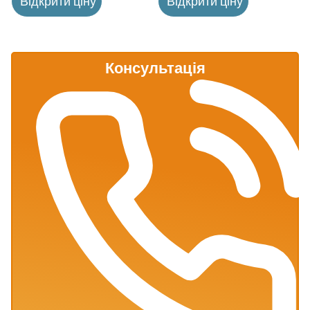
Відкрити ціну
Відкрити ціну
Консультація