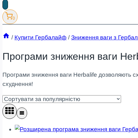
товарів
0
/
Купити Гербалайф
/
Зниження ваги з Герба
Програми зниження ваги Herb
Програми зниження ваги Herbalife дозволяють сх
схуднення!