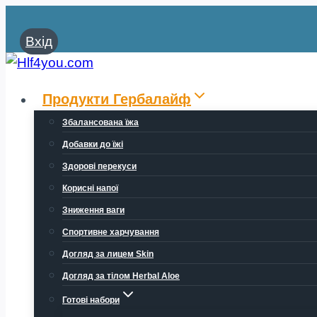
Перейти
до
Вхід
вмісту
Продукти Гербалайф
Збалансована їжа
Добавки до їжі
Здорові перекуси
Корисні напої
Зниження ваги
Спортивне харчування
Догляд за лицем Skin
Догляд за тілом Herbal Aloe
Готові набори