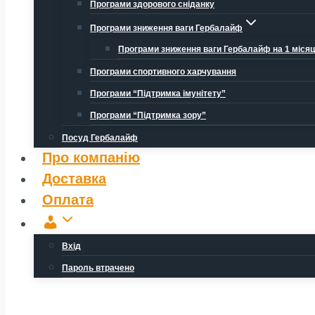
Програми здорового сніданку
Програми зниження ваги Гербалайф
Програми зниження ваги Гербалайф на 1 міся
Програми спортивного харчування
Програми “Підтримка імунітету”
Програми “Підтримка зору”
Посуд Гербалайф
Про компанію
Доставка
Оплата
Обліковий
запис
Вхід
Пароль втрачено