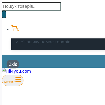
Пошук
товарів
0
У кошику немає товарів.
Вхід
МЕНЮ