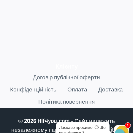
Клієнту
Договір публічної оферти
Конфіденційність
Оплата
Доставка
Політика повернення
© 2026 Hlf4you.com - Сайт належить
1
Ласкаво просимо!
🙂
Що
незалежному партнеру Herbalife Nutrition
вас цікавить?