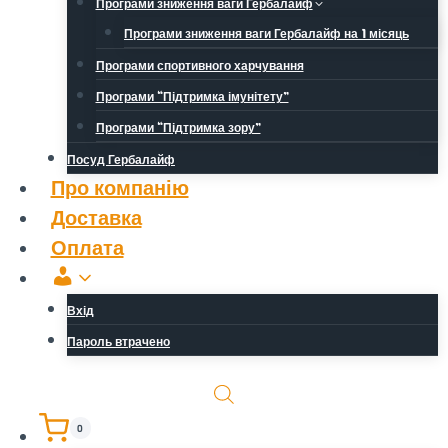
Програми зниження ваги Гербалайф
Програми зниження ваги Гербалайф на 1 місяць
Програми спортивного харчування
Програми “Підтримка імунітету”
Програми “Підтримка зору”
Посуд Гербалайф
Про компанію
Доставка
Оплата
Обліковий
запис
Вхід
Пароль втрачено
0