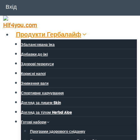
Перейти
Вхід
до
вмісту
Продукти Гербалайф
Збалансована їжа
Добавки до їжі
Здорові перекуси
Корисні напої
Зниження ваги
Спортивне харчування
Догляд за лицем Skin
Догляд за тілом Herbal Aloe
Готові набори
Програми здорового сніданку