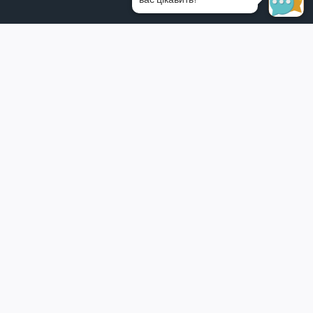
Огляд кошика
У кошику немає товарів.
Перемкнути
Мій аккаунт
меню
Вхід
нащадка
Вийти
Зареєструватися
Перемкнути
Каталог Гербалайф
меню
Збалансована їжа
нащадка