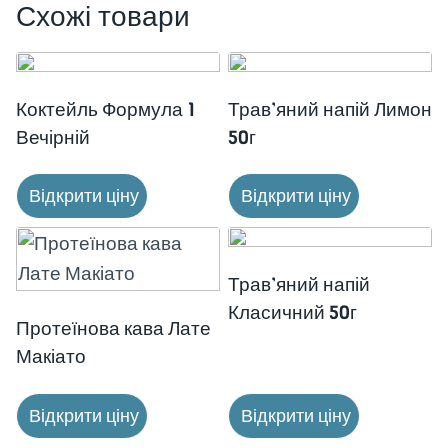
Схожі товари
Коктейль Формула 1
Трав’яний напій Лимон
Вечірній
50г
Відкрити ціну
Відкрити ціну
Трав’яний напій
Класичний 50г
Протеїнова кава Лате
Макіато
Відкрити ціну
Відкрити ціну