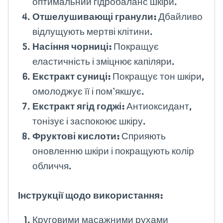
оптимальний гідробаланс шкіри.
Отшелушивающі гранули:
Дбайливо
відлущують мертві клітини.
Насіння чорниці:
Покращує
еластичність і зміцнює капіляри.
Екстракт суниці:
Покращує тон шкіри,
омолоджує її і пом’якшує.
Екстракт ягід годжі:
Антиоксидант,
тонізує і заспокоює шкіру.
Фруктові кислоти:
Сприяють
оновленню шкіри і покращують колір
обличчя.
Інструкції щодо використання:
Круговими масажними рухами