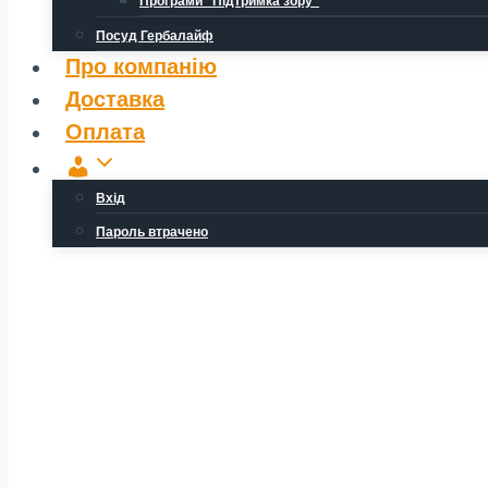
Програми “Підтримка зору”
Посуд Гербалайф
Про компанію
Доставка
Оплата
Обліковий
запис
Вхід
Пароль втрачено