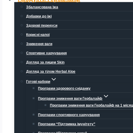
Збалансована їжа
Добавки до їжі
Здорові перекуси
Корисні напої
Зниження ваги
Спортивне харчування
Догляд за лицем Skin
Догляд за тілом Herbal Aloe
Готові набори
Програми здорового сніданку
Програми зниження ваги Гербалайф
Програми зниження ваги Гербалайф на 1 міся
Програми спортивного харчування
Програми “Підтримка імунітету”