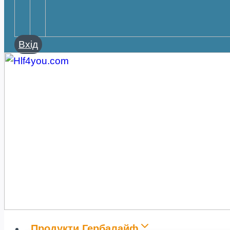
Вхід
Продукти Гербалайф