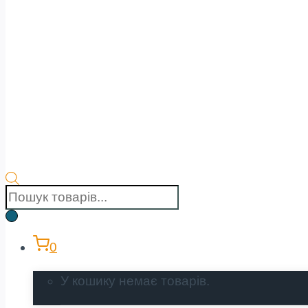
Пошук
товарів
0
У кошику немає товарів.