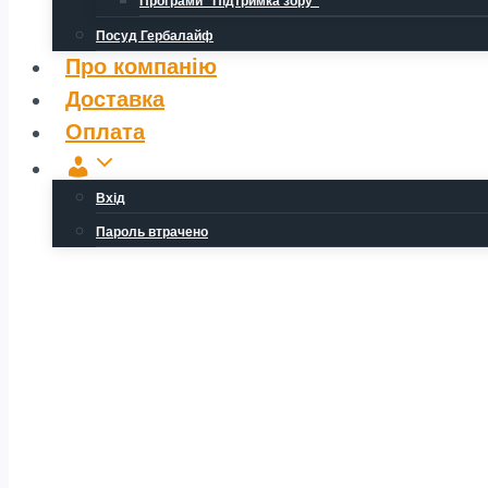
Програми “Підтримка зору”
Посуд Гербалайф
Про компанію
Доставка
Оплата
Обліковий
запис
Вхід
Пароль втрачено