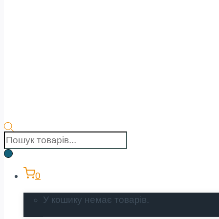
Пошук
товарів
0
У кошику немає товарів.