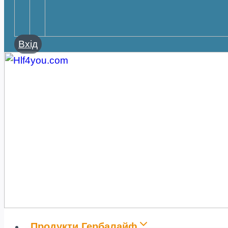
Вхід
Продукти Гербалайф