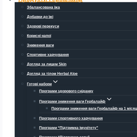
Збалансована їжа
Добавки до їжі
Здорові перекуси
Корисні напої
Зниження ваги
Спортивне харчування
Догляд за лицем Skin
Догляд за тілом Herbal Aloe
Готові набори
Програми здорового сніданку
Програми зниження ваги Гербалайф
Програми зниження ваги Гербалайф на 1 міся
Програми спортивного харчування
Програми “Підтримка імунітету”