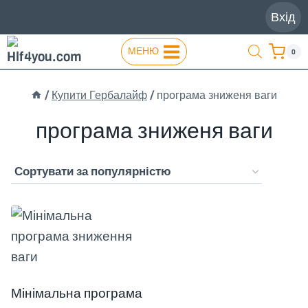
Перейти
Вхід
до
вмісту
МЕНЮ
0
/
Купити Гербалайф
/
програма зниженя ваги
програма зниженя ваги
Мінімальна програма