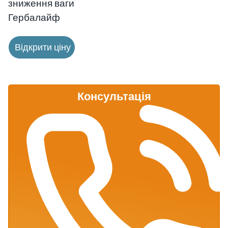
зниження ваги
Гербалайф
Відкрити ціну
Консультація