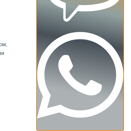
ом,
ли