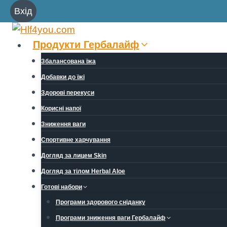
Перейти
Вхід
до
вмісту
Продукти Гербалайф
Збалансована їжа
Добавки до їжі
Здорові перекуси
Корисні напої
Зниження ваги
Спортивне харчування
Догляд за лицем Skin
Догляд за тілом Herbal Aloe
Готові набори
Програми здорового сніданку
Програми зниження ваги Гербалайф