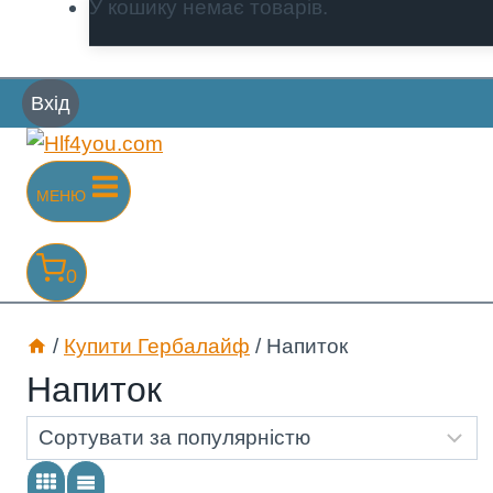
У кошику немає товарів.
Вхід
МЕНЮ
0
/
Купити Гербалайф
/
Напиток
Напиток