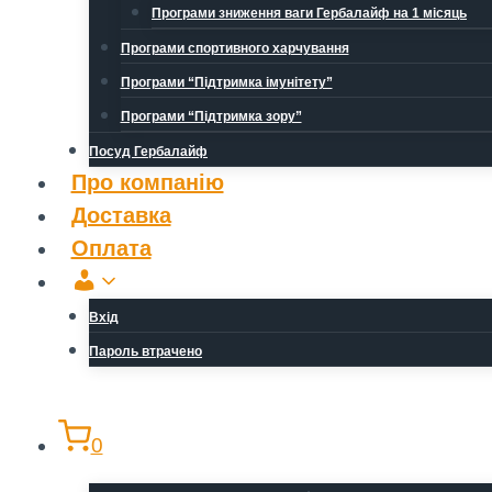
Програми зниження ваги Гербалайф на 1 місяць
Програми спортивного харчування
Програми “Підтримка імунітету”
Програми “Підтримка зору”
Посуд Гербалайф
Про компанію
Доставка
Оплата
Обліковий
запис
Вхід
Пароль втрачено
0