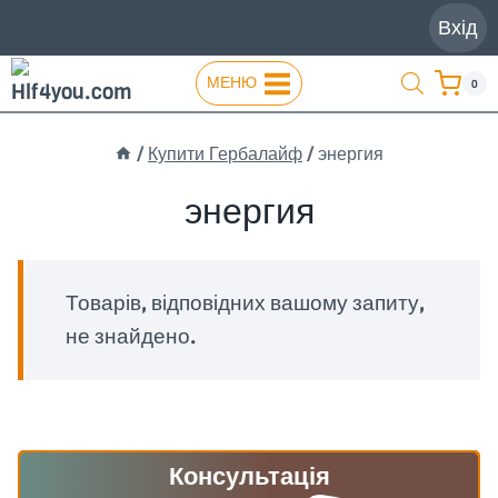
Перейти
Вхід
до
вмісту
МЕНЮ
0
/
Купити Гербалайф
/
энергия
энергия
Товарів, відповідних вашому запиту,
не знайдено.
Консультація