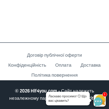
Клієнту
Договір публічної оферти
Конфіденційність
Оплата
Доставка
Політика повернення
© 2026 Hlf4you.com - Сайт належить
1
Ласкаво просимо!
🙂
Що
незалежному партнеру Herbalife Nutrition
вас цікавить?