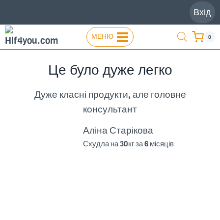
Перейти
Вхід
до
вмісту
МЕНЮ
0
Це було дуже легко
Дуже класні продукти, але головне
консультант
Аліна Старікова
Схудла на 30кг за 6 місяців