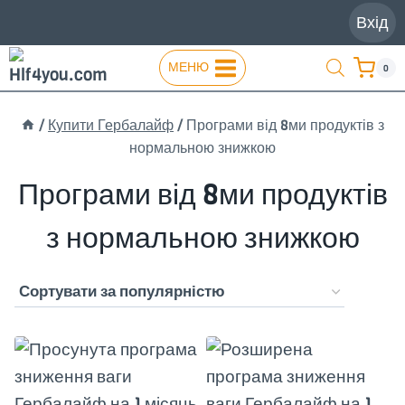
Перейти
Вхід
до
вмісту
МЕНЮ
0
/
Купити Гербалайф
/
Програми від 8ми продуктів з
нормальною знижкою
Програми від 8ми продуктів
з нормальною знижкою